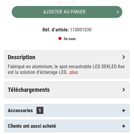
AJOUTER AU PANIER
Réf. d’article:
110001030
EAN:
MPN:
4024163113625
112242
Se souv.
Description
Fabriqué en aluminium, le spot encastrable LED DEKLED fixe
est la solution d'éclairage LED...
plus
Téléchargements
Accessories
1
Clients ont aussi acheté