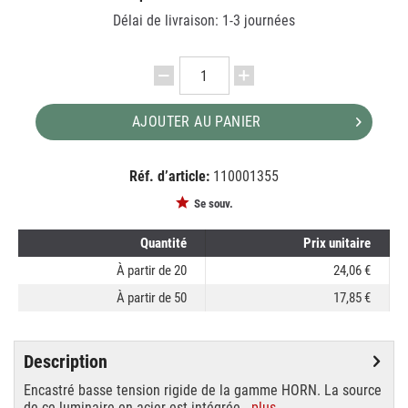
Délai de livraison: 1-3 journées
AJOUTER AU PANIER
Réf. d’article:
110001355
EAN:
MPN:
4024163109215
112911
Se souv.
Quantité
Prix unitaire
À partir de
20
24,06 €
À partir de
50
17,85 €
Description
Encastré basse tension rigide de la gamme HORN. La source
de ce luminaire en acier est intégrée...
plus