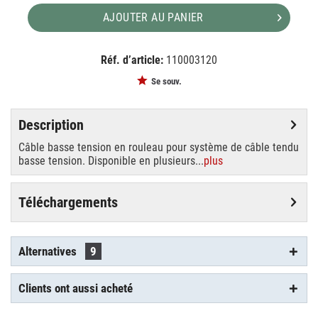
AJOUTER AU PANIER
Réf. d’article:
110003120
EAN:
MPN:
4024163023801
139004
Se souv.
Description
Câble basse tension en rouleau pour système de câble tendu
basse tension. Disponible en plusieurs...
plus
Téléchargements
Alternatives
9
Clients ont aussi acheté