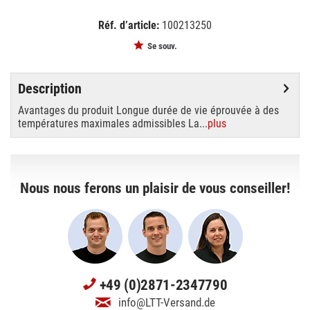
Réf. d’article:
100213250
EAN:
MPN:
4008321955920
955920
Se souv.
Description
Avantages du produit Longue durée de vie éprouvée à des
températures maximales admissibles La...
plus
Nous nous ferons un plaisir de vous conseiller!
+49 (0)2871-2347790
info@LTT-Versand.de