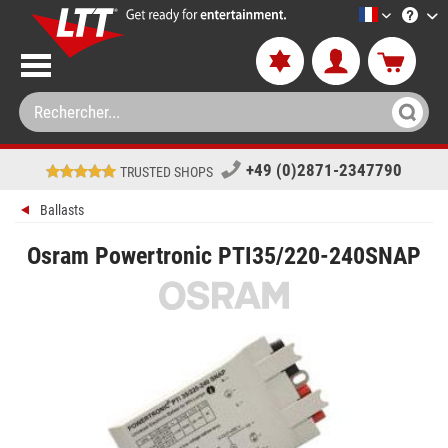
LTT-Versan
+49 (0)2871-2347790
TRUSTED SHOPS
Ballasts
Osram Powertronic PTI35/220-240SNAP