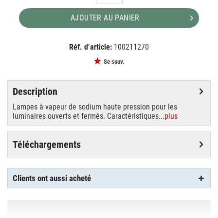
AJOUTER AU PANIER
Réf. d’article:
100211270
EAN:
MPN:
4050300251417
1000111508
Se souv.
Description
Lampes à vapeur de sodium haute pression pour les
luminaires ouverts et fermés. Caractéristiques...
plus
Téléchargements
Clients ont aussi acheté