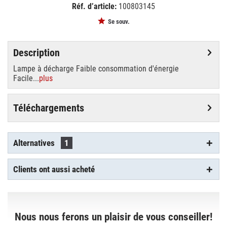
Réf. d’article:
100803145
EAN:
MPN:
4026397336405
91201804
Se souv.
Description
Lampe à décharge Faible consommation d'énergie
Facile...
plus
Téléchargements
Alternatives
1
Clients ont aussi acheté
Nous nous ferons un plaisir de vous conseiller!