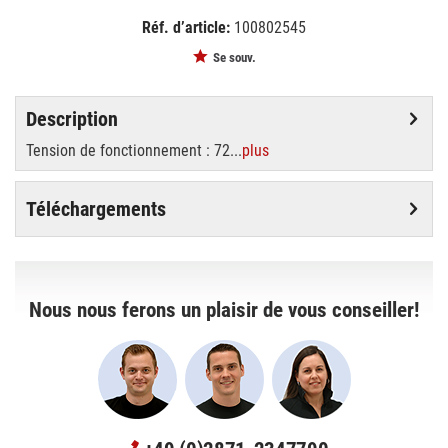
Réf. d’article:
100802545
EAN:
MPN:
4026397178357
89104005
Se souv.
Description
Tension de fonctionnement : 72...
plus
Téléchargements
Nous nous ferons un plaisir de vous conseiller!