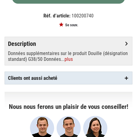
Réf. d’article:
100200740
EAN:
MPN:
4052899129573
OS64805
Se souv.
Description
Données supplémentaires sur le produit Douille (désignation
standard) G38/50 Données...
plus
Clients ont aussi acheté
Nous nous ferons un plaisir de vous conseiller!