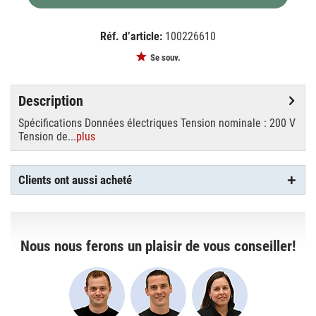
Réf. d’article:
100226610
EAN:
MPN:
4052899984301
OSHMID4000
Se souv.
Description
Spécifications Données électriques Tension nominale : 200 V
Tension de...
plus
Clients ont aussi acheté
Nous nous ferons un plaisir de vous conseiller!