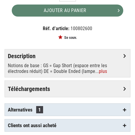
AJOUTER AU PANIER
Réf. d’article:
100802600
EAN:
MPN:
4026397136548
89301005
Se souv.
Description
Notions de base : GS = Gap Short (espace entre les
électrodes réduit) DE = Double Ended (lampe...
plus
Téléchargements
Alternatives
1
Clients ont aussi acheté