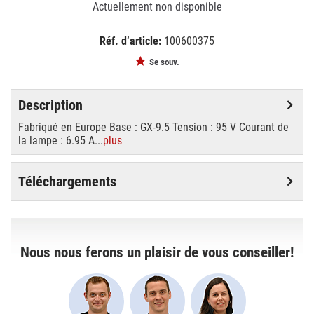
Actuellement non disponible
Réf. d’article:
100600375
EAN:
MPN:
5410288240008
89107020
Se souv.
Description
Fabriqué en Europe Base : GX-9.5 Tension : 95 V Courant de
la lampe : 6.95 A...
plus
Téléchargements
Nous nous ferons un plaisir de vous conseiller!