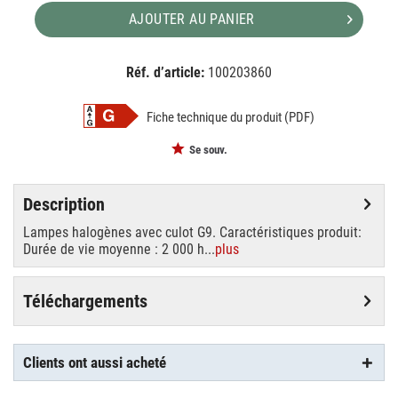
AJOUTER AU PANIER
Réf. d’article:
100203860
EAN:
MPN:
4008321945334
945334
Fiche technique du produit (PDF)
Se souv.
Description
Lampes halogènes avec culot G9. Caractéristiques produit:
Durée de vie moyenne : 2 000 h...
plus
Téléchargements
Clients ont aussi acheté