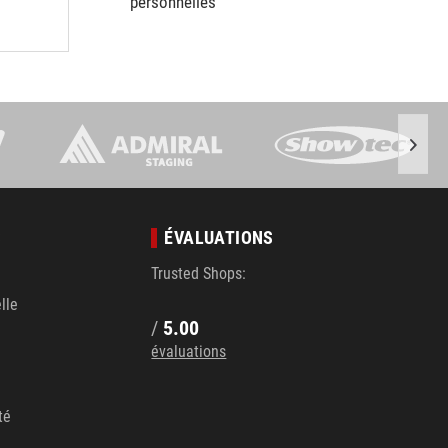
personnelles
S
ÉVALUATIONS
Trusted Shops:
lle
/
5.00
évaluations
té