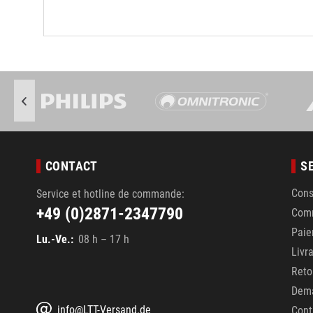
CONTACT
S
Cons
Service et hotline de commande:
+49 (0)2871-2347790
Com
Pai
Lu.-Ve.:
08 h – 17 h
Livr
Reto
Dema
info@LTT-Versand.de
Cont