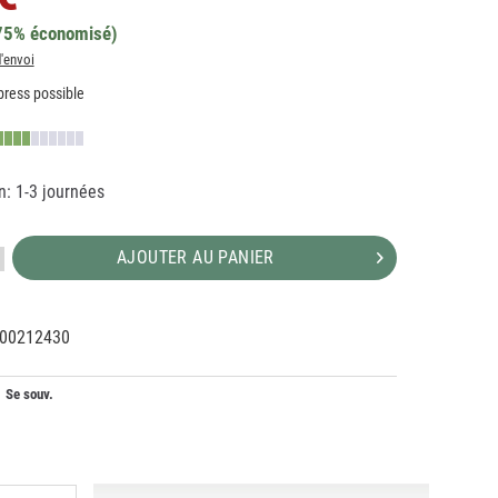
75% économisé)
d'envoi
ress possible
n: 1-3 journées
AJOUTER AU PANIER
00212430
04903
Se souv.