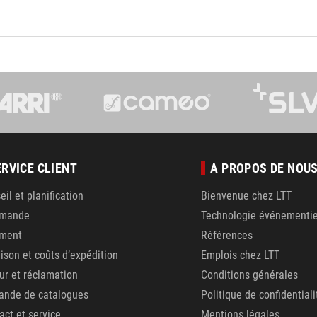
ERVICE CLIENT
A PROPOS DE NOU
eil et planification
Bienvenue chez LTT
mande
Technologie événementie
ement
Références
aison et coûts d’expédition
Emplois chez LTT
ur et réclamation
Conditions générales
nde de catalogues
Politique de confidentiali
act et service
Mentions légales