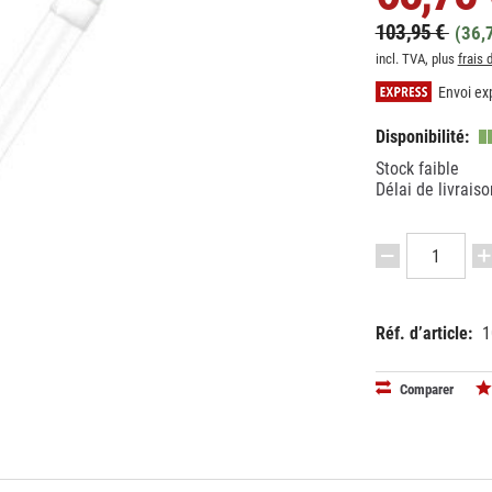
103,95 €
(36,
incl. TVA, plus
frais 
Envoi exp
Disponibilité:
Stock faible
Délai de livraiso
Réf. d’article:
1
EAN:
40528999
Comparer