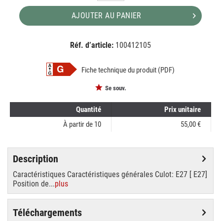
AJOUTER AU PANIER
Réf. d’article:
100412105
EAN:
MPN:
8718291241881
241881
Fiche technique du produit (PDF)
Se souv.
Quantité
Prix unitaire
À partir de
10
55,00 €
Description
Caractéristiques Caractéristiques générales Culot: E27 [ E27]
Position de...
plus
Téléchargements