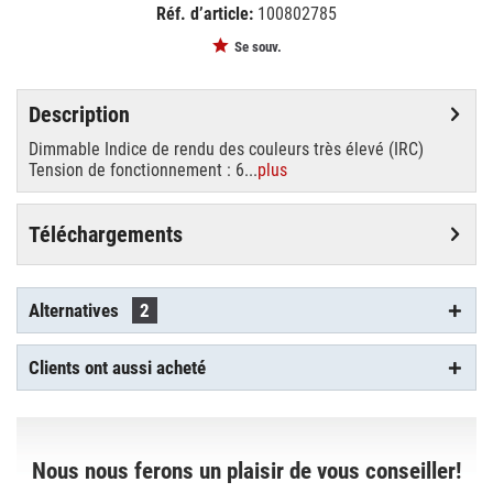
Réf. d’article:
100802785
EAN:
MPN:
4026397110128
90605480
Se souv.
Description
Dimmable Indice de rendu des couleurs très élevé (IRC)
Tension de fonctionnement : 6...
plus
Téléchargements
Alternatives
2
Clients ont aussi acheté
Nous nous ferons un plaisir de vous conseiller!