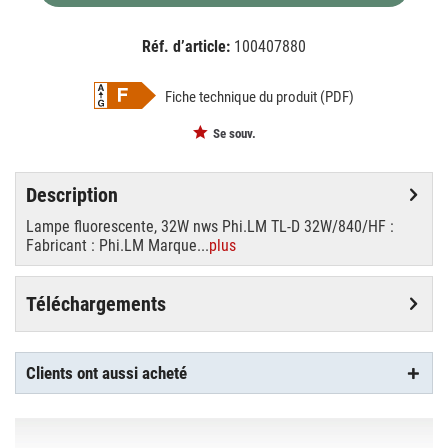
Réf. d’article:
100407880
EAN:
MPN:
8711500631534
phi63153440
Fiche technique du produit (PDF)
Se souv.
Description
Lampe fluorescente, 32W nws Phi.LM TL-D 32W/840/HF :
Fabricant : Phi.LM Marque...
plus
Téléchargements
Clients ont aussi acheté