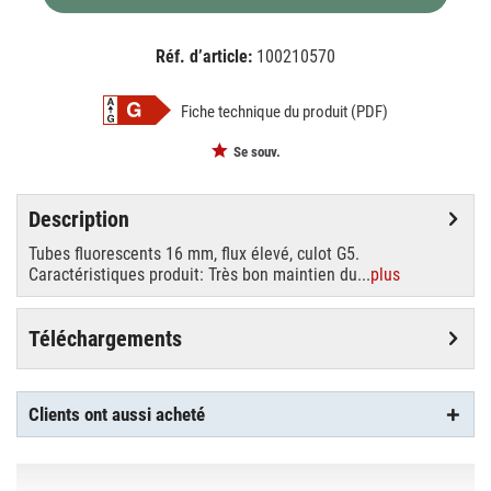
Réf. d’article:
100210570
EAN:
MPN:
4050300591568
02-591568
Fiche technique du produit (PDF)
Se souv.
Description
Tubes fluorescents 16 mm, flux élevé, culot G5.
Caractéristiques produit: Très bon maintien du...
plus
Téléchargements
Clients ont aussi acheté