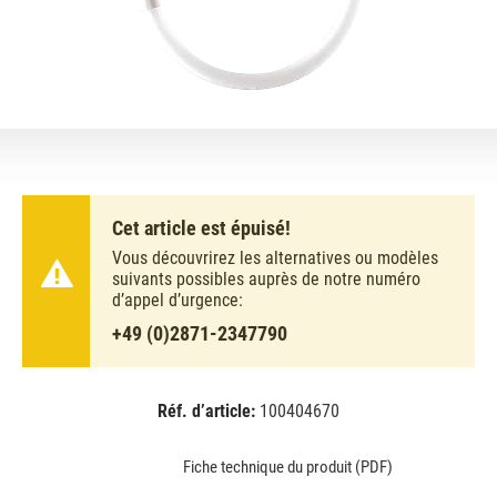
Cet article est épuisé!
Vous découvrirez les alternatives ou modèles
suivants possibles auprès de notre numéro
d’appel d’urgence:
+49 (0)2871-2347790
Réf. d’article:
100404670
EAN:
MPN:
8711500640970
640970
Fiche technique du produit (PDF)