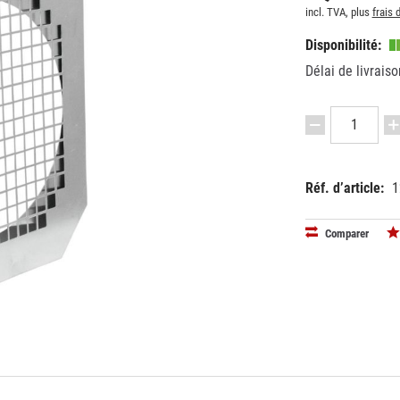
incl. TVA, plus
frais 
Disponibilité:
Délai de livraiso
Réf. d’article:
1
EAN:
MPN:
40263973
4200081
Comparer