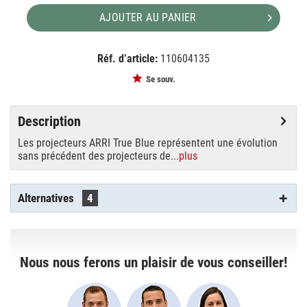
AJOUTER AU PANIER
Réf. d’article:
110604135
EAN:
MPN:
4250595860084
L3.41000LB
Se souv.
Description
Les projecteurs ARRI True Blue représentent une évolution
sans précédent des projecteurs de...
plus
Alternatives
4
Nous nous ferons un plaisir de vous conseiller!