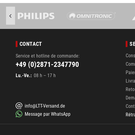
CONTACT
S
Cons
Service et hotline de commande:
+49 (0)2871-2347790
Com
Pai
Lu.-Ve.:
08 h – 17 h
Livr
Reto
Dema
info@LTT-Versand.de
Cont
Message par WhatsApp
Rétr