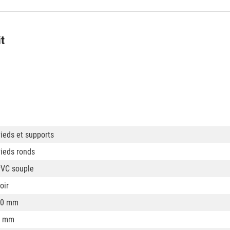
it
ieds et supports
ieds ronds
VC souple
oir
20 mm
9 mm