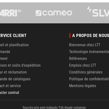
ERVICE CLIENT
A PROPOS DE NOU
eil et planification
Bienvenue chez LTT
mande
Technologie événementie
ement
Références
aison et coûts d’expédition
Emplois chez LTT
ur et réclamation
Conditions générales
nde de catalogues
Politique de confidentiali
act et service
Mentions légales
acter contrat
Tous les prix sont indiqués TVA légale comprise.