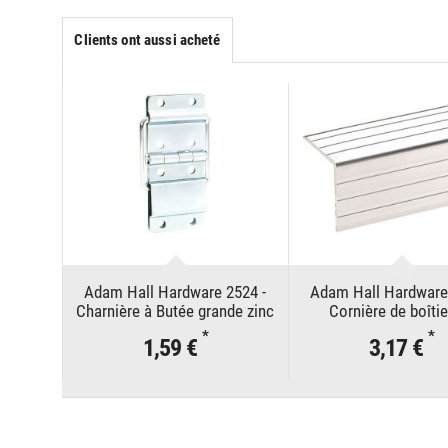
Clients ont aussi acheté
Adam Hall Hardware 2524 -
Adam Hall Hardware
Charnière à Butée grande zinc
Cornière de boîtie
aluminium 30 x 3
*
*
1,59 €
3,17 €