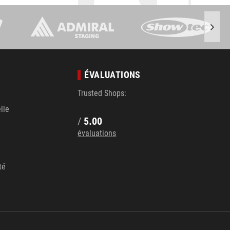
S
ÉVALUATIONS
Trusted Shops:
lle
/
5.00
évaluations
té