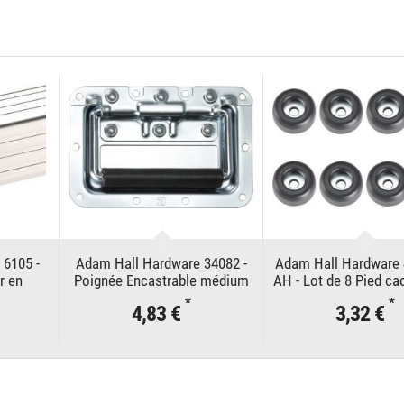
 6105 -
Adam Hall Hardware 34082 -
Adam Hall Hardware
r en
Poignée Encastrable médium
AH - Lot de 8 Pied c
0 mm
à Ressort Cuvette 8 mm
25 x 11 mm noir en
*
*
4,83 €
3,32 €