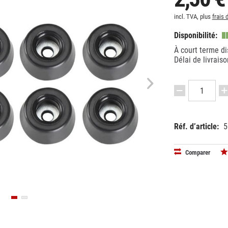
incl. TVA, plus
frais 
Disponibilité:
À court terme di
Délai de livrais
Réf. d’article:
5
EAN:
MPN:
40495211
4903M8A
Comparer