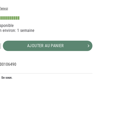
d'envoi
sponible
on environ: 1 semaine
AJOUTER AU PANIER
00106490
85410
H
Se souv.