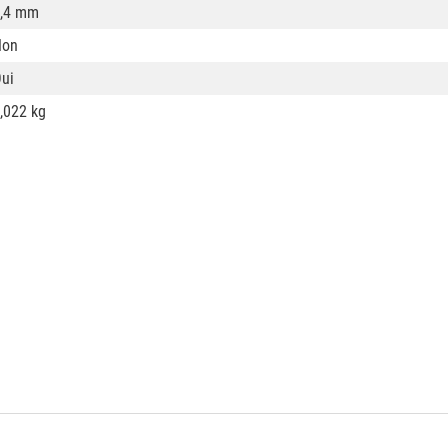
,4 mm
Non
ui
,022 kg