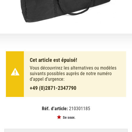
Cet article est épuisé!
Vous découvrirez les alternatives ou modèles
suivants possibles auprès de notre numéro
d’appel d’urgence:
+49 (0)2871-2347790
Réf. d’article:
210301185
EAN:
MPN:
8715693300987
180.056
Se souv.