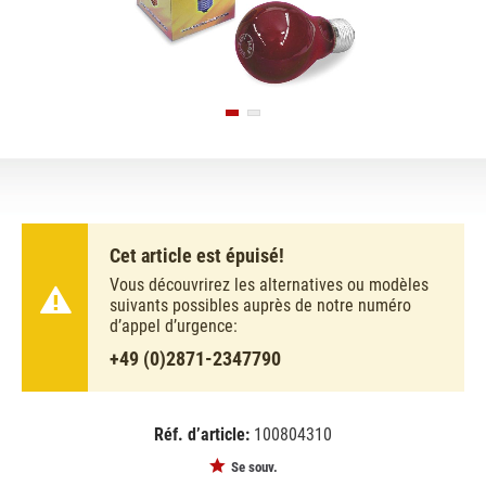
Cet article est épuisé!
Vous découvrirez les alternatives ou modèles
suivants possibles auprès de notre numéro
d’appel d’urgence:
+49 (0)2871-2347790
Réf. d’article:
100804310
EAN:
MPN:
4026397138535
9210105U
Se souv.