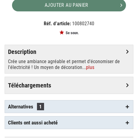
AJOUTER AU PANIER
Réf. d’article:
100802740
EAN:
MPN:
4026397100631
89511005
Se souv.
Description
Crée une ambiance agréable et permet d'économiser de
l'électricité ! Un moyen de décoration...
plus
Téléchargements
Alternatives
1
Clients ont aussi acheté