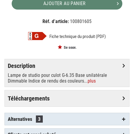
AJOUTER AU PANIER
Réf. d’article:
100801605
EAN:
MPN:
4026397108149
88289005
Fiche technique du produit (PDF)
Se souv.
Description
Lampe de studio pour culot G-6.35 Base unilatérale
Dimmable Indice de rendu des couleurs...
plus
Téléchargements
Alternatives
3