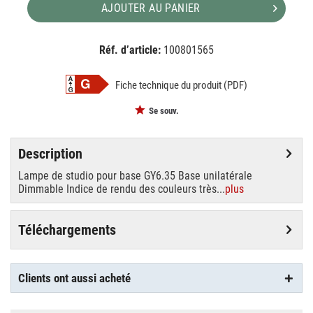
AJOUTER AU PANIER
Réf. d’article:
100801565
EAN:
MPN:
4026397105766
88284005
Fiche technique du produit (PDF)
Se souv.
Description
Lampe de studio pour base GY6.35 Base unilatérale
Dimmable Indice de rendu des couleurs très...
plus
Téléchargements
Clients ont aussi acheté