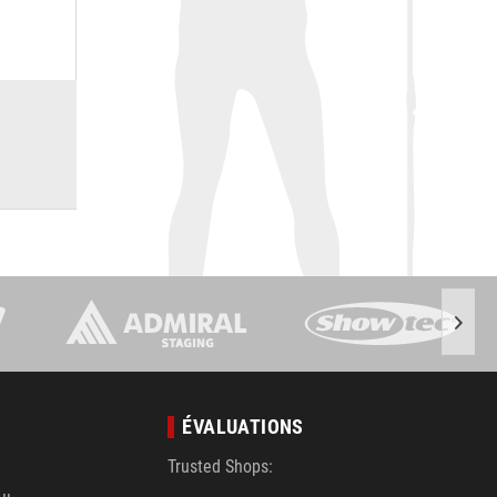
S
ÉVALUATIONS
Trusted Shops: