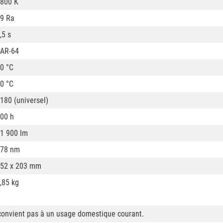
800 K
9 Ra
,5 s
AR-64
0 °C
0 °C
180 (universel)
00 h
1 900 lm
78 nm
52 x 203 mm
,85 kg
 convient pas à un usage domestique courant.