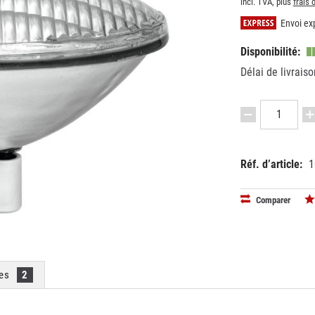
incl. TVA, plus
frais 
Envoi exp
Disponibilité:
Délai de livraiso
Réf. d’article:
1
EAN:
MPN:
40263971
8814720
Comparer
ies
2