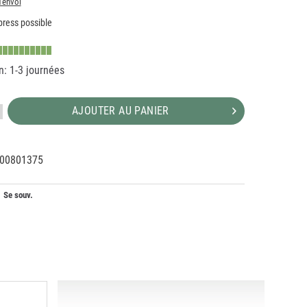
d'envoi
ress possible
n: 1-3 journées
AJOUTER AU PANIER
00801375
59134
6
Se souv.