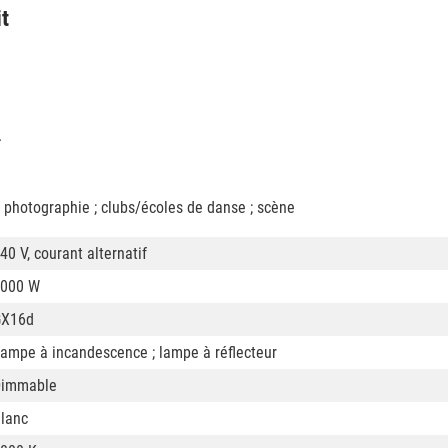
it
.
t photographie ; clubs/écoles de danse ; scène
40 V, courant alternatif
000 W
GX16d
ampe à incandescence ; lampe à réflecteur
Dimmable
lanc