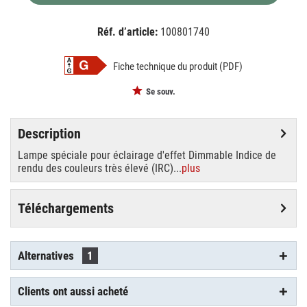
Réf. d’article:
100801740
EAN:
MPN:
4026397143324
88341005
Fiche technique du produit (PDF)
Se souv.
Description
Lampe spéciale pour éclairage d'effet Dimmable Indice de
rendu des couleurs très élevé (IRC)...
plus
Téléchargements
Alternatives
1
Clients ont aussi acheté