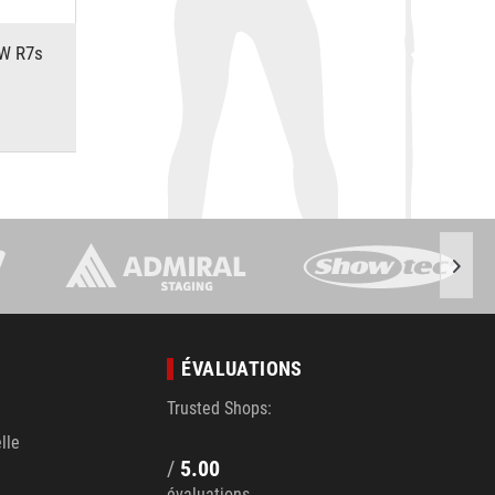
W R7s
S
ÉVALUATIONS
Trusted Shops:
lle
/
5.00
évaluations