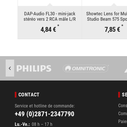
DAP-Audio FL30 - mini-jack
Showtec Lens for Mul
stéréo vers 2 RCA mâle L/R
Studio Beam 575 Spot
1,5 m
*
*
4,84 €
7,85 €
CONTACT
S
Cons
Service et hotline de commande:
+49 (0)2871-2347790
Com
Pai
Lu.-Ve.:
08 h – 17 h