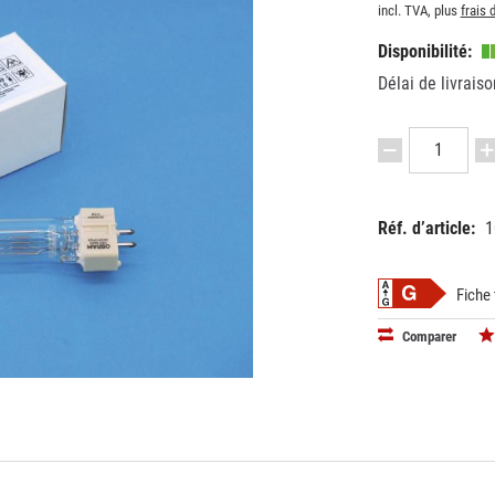
incl. TVA, plus
frais 
Disponibilité:
Délai de livraiso
Réf. d’article:
1
EAN:
MPN:
40083216
8834101
Fiche
Comparer