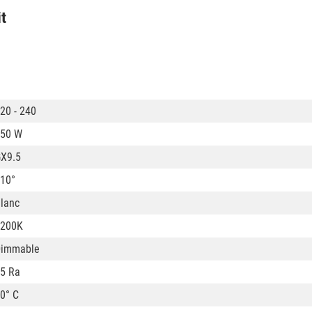
it
20 - 240
50 W
X9.5
10°
lanc
3200K
Dimmable
5 Ra
0° C