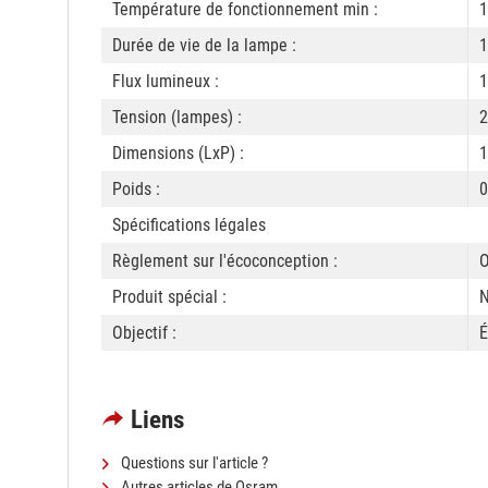
Température de fonctionnement min :
1
Durée de vie de la lampe :
1
Flux lumineux :
1
Tension (lampes) :
2
Dimensions (LxP) :
Poids :
0
Spécifications légales
Règlement sur l'écoconception :
O
Produit spécial :
N
Objectif :
É
Liens
Questions sur l'article ?
Autres articles de Osram