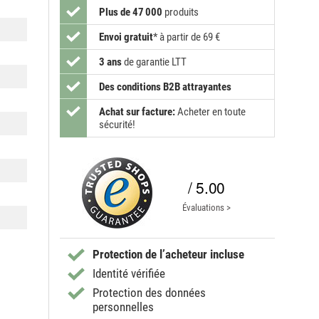
Plus de 47 000
produits
Envoi gratuit
*
à partir de 69 €
3 ans
de garantie LTT
Des conditions B2B attrayantes
Achat sur facture:
Acheter en toute
sécurité!
/ 5.00
Évaluations >
Protection de l’acheteur incluse
Identité vérifiée
Protection des données
personnelles