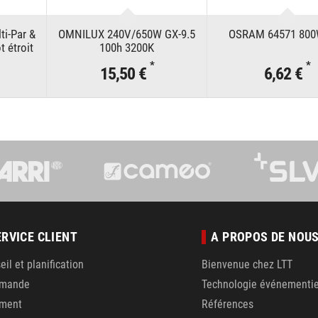
ti-Par &
OMNILUX 240V/650W GX-9.5
OSRAM 64571 800
 étroit
100h 3200K
*
*
15,50 €
6,62 €
ERVICE CLIENT
A PROPOS DE NOU
eil et planification
Bienvenue chez LTT
mande
Technologie événementie
ement
Références