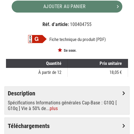
AJOUTER AU PANIER
Réf. d’article:
100404755
EAN:
MPN:
8711500559685
559685
Fiche technique du produit (PDF)
Se souv.
Quantité
Prix unitaire
À partir de
12
18,05 €
Description
Spécifications Informations générales Cap-Base : G10Q [
G10q ] Vie à 50% de...
plus
Téléchargements