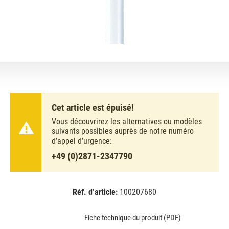
Cet article est épuisé!
Vous découvrirez les alternatives ou modèles
suivants possibles auprès de notre numéro
d’appel d’urgence:
+49 (0)2871-2347790
Réf. d’article:
100207680
EAN:
MPN:
4050300446004
02-446004
Fiche technique du produit (PDF)