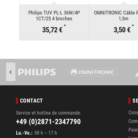
Philips TUV PL-L 36W/4P
OMNITRONIC Câble 
1CT/25 4 broches
1,5m
*
*
35,72 €
3,50 €
CONTACT
S
Cons
Service et hotline de commande:
+49 (0)2871-2347790
Com
Pai
Lu.-Ve.:
08 h – 17 h