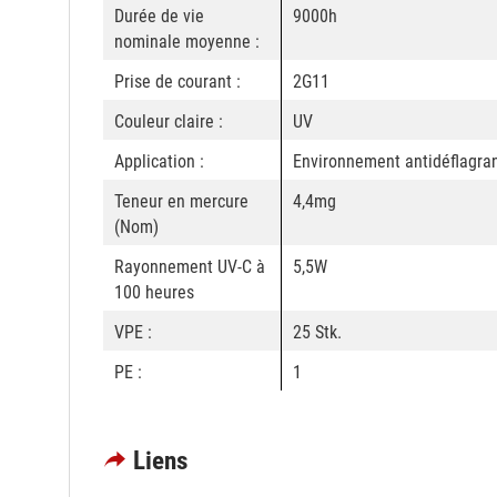
Durée de vie
9000h
nominale moyenne :
Prise de courant :
2G11
Couleur claire :
UV
Application :
Environnement antidéflagra
Teneur en mercure
4,4mg
(Nom)
Rayonnement UV-C à
5,5W
100 heures
VPE :
25 Stk.
PE :
1
Liens