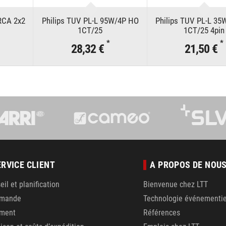
RCA 2x2
Philips TUV PL-L 95W/4P HO
Philips TUV PL-L 3
1CT/25
1CT/25 4pin
*
*
28,32 €
21,50 €
ERVICE CLIENT
A PROPOS DE NOU
eil et planification
Bienvenue chez LTT
mande
Technologie événementie
ement
Références