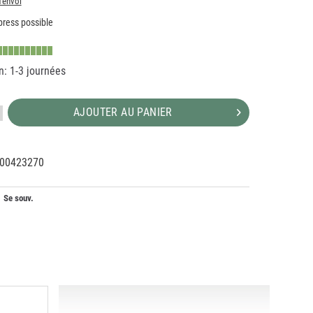
d'envoi
ress possible
n: 1-3 journées
AJOUTER AU PANIER
00423270
24925
Se souv.