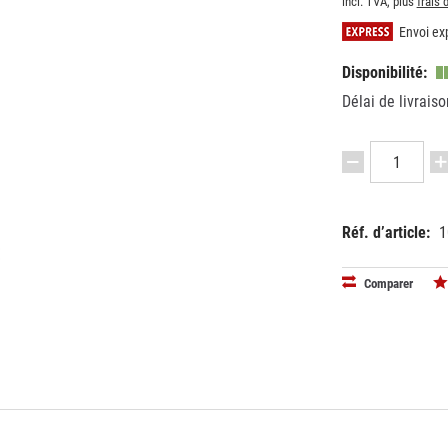
incl. TVA, plus
frais 
Envoi exp
Disponibilité:
Délai de livraiso
Réf. d’article:
1
EAN:
MPN:
87115006
624925
Comparer