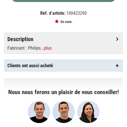
Réf. d’article:
100423290
EAN:
MPN:
8711500888273
88273
Se souv.
Description
Fabricant : Philips...
plus
Clients ont aussi acheté
Nous nous ferons un plaisir de vous conseiller!