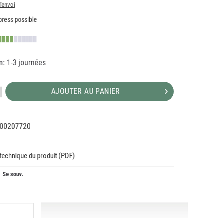
d'envoi
ress possible
n: 1-3 journées
AJOUTER AU PANIER
00207720
17810
 technique du produit (PDF)
Se souv.