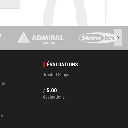
S
ÉVALUATIONS
Trusted Shops:
lle
/
5.00
évaluations
té