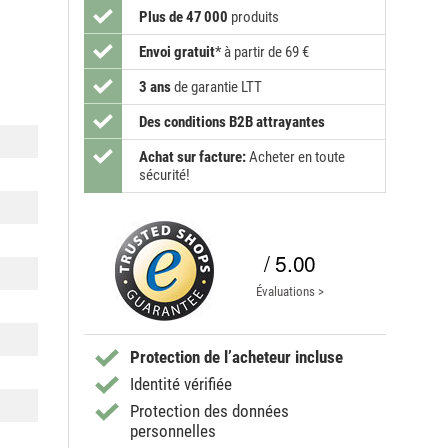
Plus de 47 000
produits
Envoi gratuit
*
à partir de 69 €
3 ans
de garantie LTT
Des conditions B2B attrayantes
Achat sur facture:
Acheter en toute
sécurité!
/ 5.00
Évaluations >
Protection de l’acheteur incluse
Identité vérifiée
Protection des données
personnelles