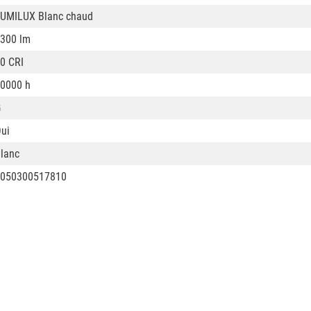
UMILUX Blanc chaud
300 lm
0 CRI
0000 h
G
ui
lanc
050300517810