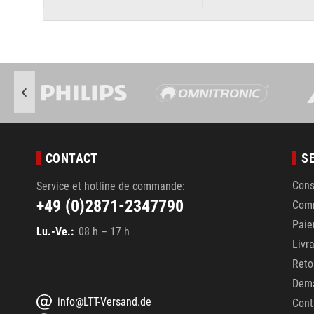
CONTACT
S
Cons
Service et hotline de commande:
+49 (0)2871-2347790
Com
Pai
Lu.-Ve.:
08 h – 17 h
Livr
Reto
Dema
info@LTT-Versand.de
Cont