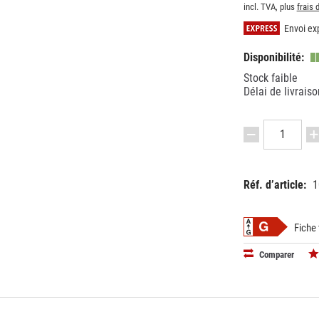
incl. TVA, plus
frais 
Envoi exp
Disponibilité:
Stock faible
Délai de livraiso
Réf. d’article:
1
EAN:
MPN:
40503005
517810
Fiche
Comparer