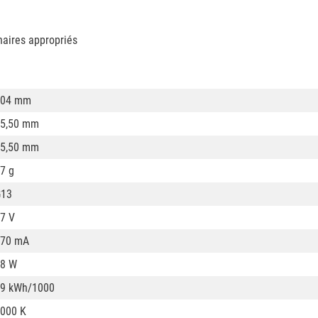
naires appropriés
604 mm
5,50 mm
5,50 mm
7 g
G13
7 V
370 mA
8 W
9 kWh/1000
000 K