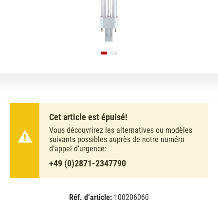
Cet article est épuisé!
Vous découvrirez les alternatives ou modèles
suivants possibles auprès de notre numéro
d’appel d’urgence:
+49 (0)2871-2347790
Réf. d’article:
100206060
EAN:
MPN:
4050300006017
02-006017