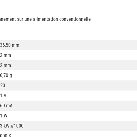
onnement sur une alimentation conventionnelle
36,50 mm
12 mm
12 mm
0,70 g
G23
1 V
160 mA
1 W
3 kWh/1000
000 K