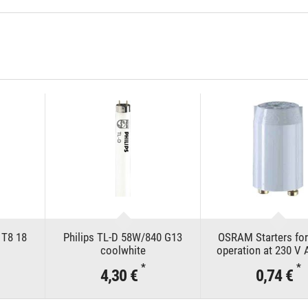
T8 18
Philips TL-D 58W/840 G13
OSRAM Starters for
coolwhite
operation at 230 V 
111, ST 171, ST 17
*
*
4,30 €
0,74 €
LONGLIFE