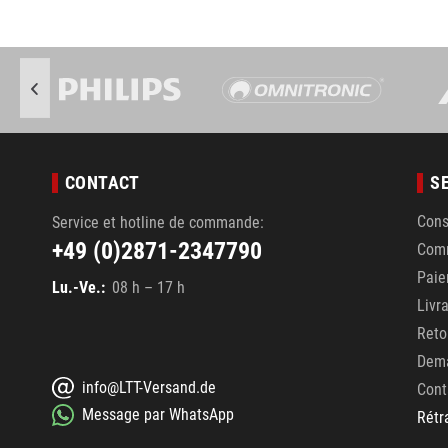
CONTACT
S
Cons
Service et hotline de commande:
+49 (0)2871-2347790
Com
Pai
Lu.-Ve.:
08 h – 17 h
Livr
Reto
Dema
info@LTT-Versand.de
Cont
Message par WhatsApp
Rétr