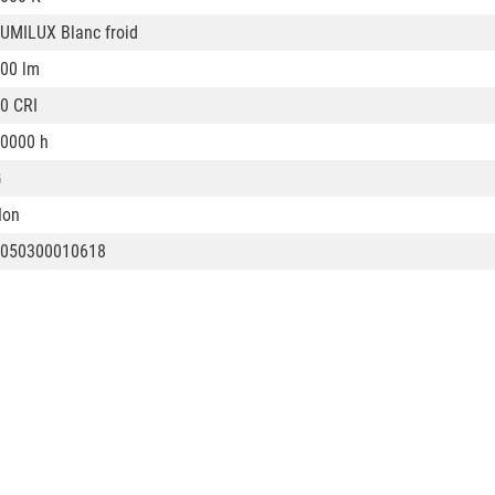
UMILUX Blanc froid
00 lm
0 CRI
0000 h
G
Non
050300010618