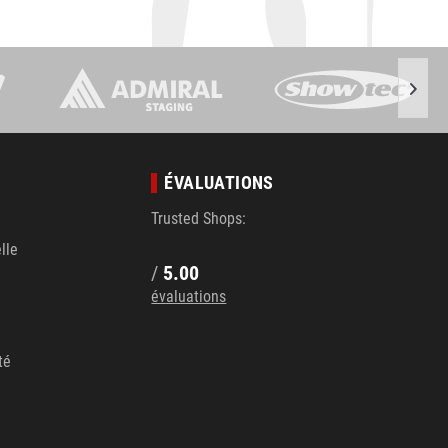
S
ÉVALUATIONS
Trusted Shops:
lle
/
5.00
évaluations
té