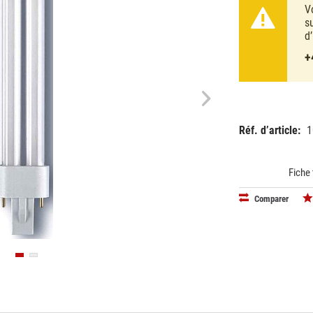
V
s
d
+
Réf. d’article:
1
EAN:
40503000
Fiche
Comparer