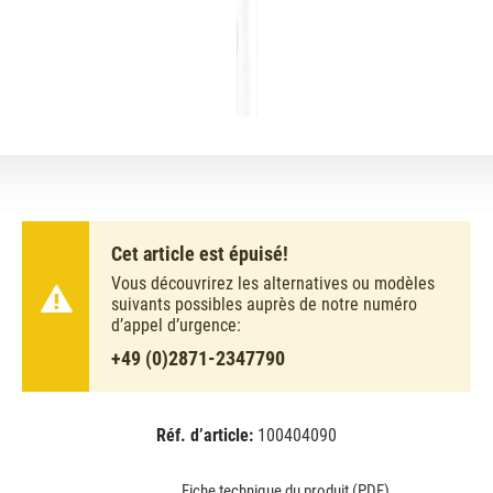
Cet article est épuisé!
Vous découvrirez les alternatives ou modèles
suivants possibles auprès de notre numéro
d’appel d’urgence:
+49 (0)2871-2347790
Réf. d’article:
100404090
EAN:
MPN:
8711500716859
716859
Fiche technique du produit (PDF)