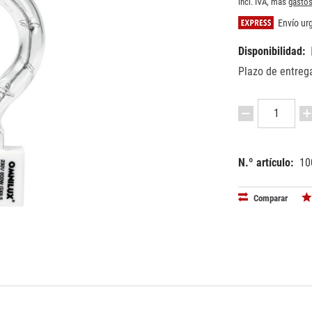
incl. IVA, más
gastos
Envío urg
Disponibilidad:
Plazo de entrega
N.º artículo:
10
EAN:
MPN:
40263971
8834300
Comparar