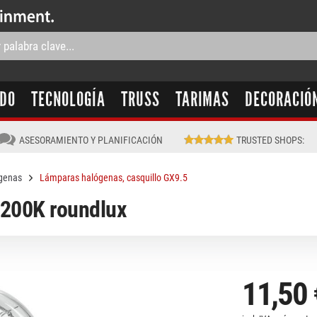
IDO
TECNOLOGÍA
TRUSS
TARIMAS
DECORACIÓ
ASESORAMIENTO Y PLANIFICACIÓN
TRUSTED SHOPS
:
genas
Lámparas halógenas, casquillo GX9.5
200K roundlux
11,50 