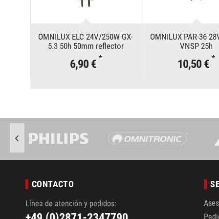
OMNILUX ELC 24V/250W GX-
OMNILUX PAR-36 28
5.3 50h 50mm reflector
VNSP 25h
*
*
6,90 €
10,50 €
CONTACTO
S
Ases
Línea de atención y pedidos:
+49 (0)2871-2347790
Pedi