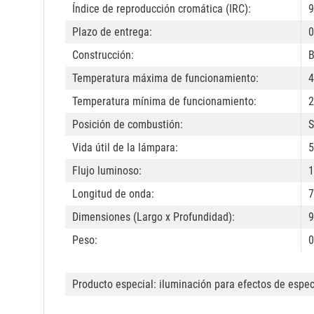
Índice de reproducción cromática (IRC):
9
Plazo de entrega:
0
Construcción:
B
Temperatura máxima de funcionamiento:
4
Temperatura mínima de funcionamiento:
2
Posición de combustión:
S
Vida útil de la lámpara:
5
Flujo luminoso:
1
Longitud de onda:
7
Dimensiones (Largo x Profundidad):
9
Peso:
0
Producto especial: iluminación para efectos de espe