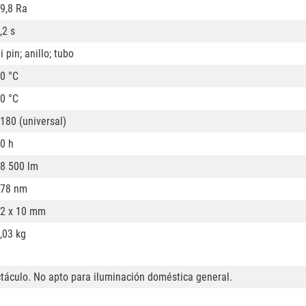
9,8 Ra
,2 s
i pin; anillo; tubo
0 °C
0 °C
180 (universal)
0 h
8 500 lm
78 nm
2 x 10 mm
,03 kg
ctáculo. No apto para iluminación doméstica general.