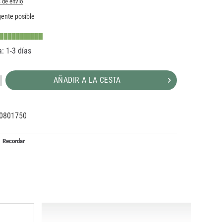
 de envío
ente posible
: 1-3 días
AÑADIR A LA CESTA
0801750
02123
5
Recordar