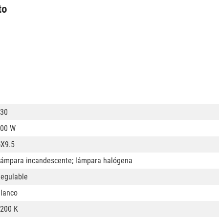
to
30
00 W
X9.5
ámpara incandescente; lámpara halógena
egulable
lanco
200 K