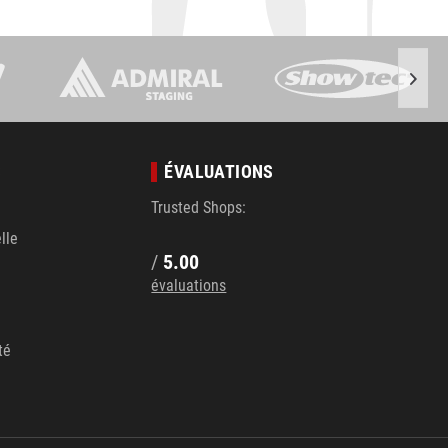
S
ÉVALUATIONS
Trusted Shops:
lle
/
5.00
évaluations
té