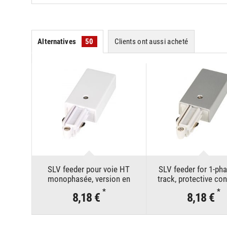
Alternatives
50
Clients ont aussi acheté
SLV feeder pour voie HT
SLV feeder for 1-ph
monophasée, version en
track, protective co
saillie blanche, mise à la terre
left silver
*
*
8,18 €
8,18 €
à gauche