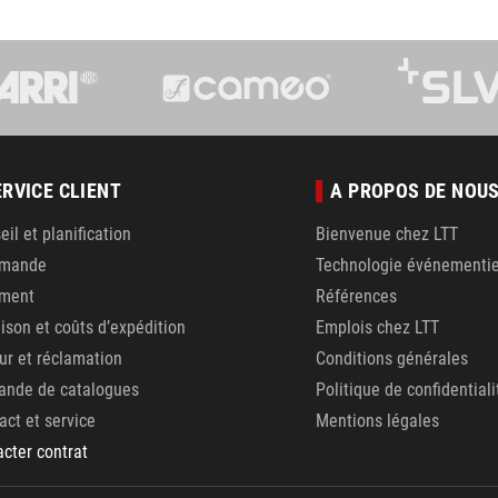
ERVICE CLIENT
A PROPOS DE NOU
eil et planification
Bienvenue chez LTT
mande
Technologie événementie
ement
Références
aison et coûts d’expédition
Emplois chez LTT
ur et réclamation
Conditions générales
nde de catalogues
Politique de confidentiali
act et service
Mentions légales
acter contrat