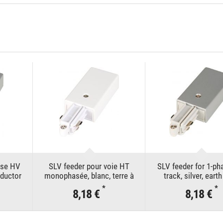
ase HV
SLV feeder pour voie HT
SLV feeder for 1-p
nductor
monophasée, blanc, terre à
track, silver, earth
droite
*
*
8,18 €
8,18 €