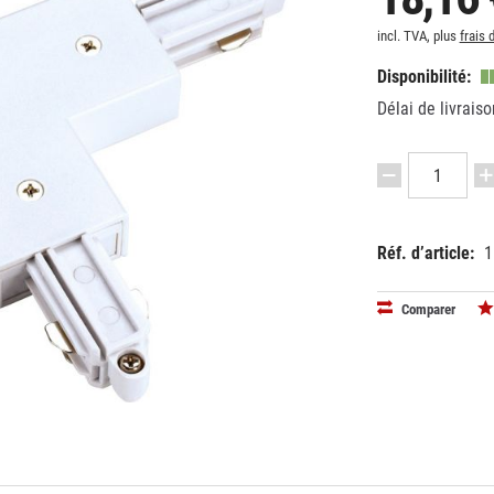
incl. TVA, plus
frais 
Disponibilité:
Délai de livraiso
Réf. d’article:
1
EAN:
MPN:
40241630
143081
Comparer