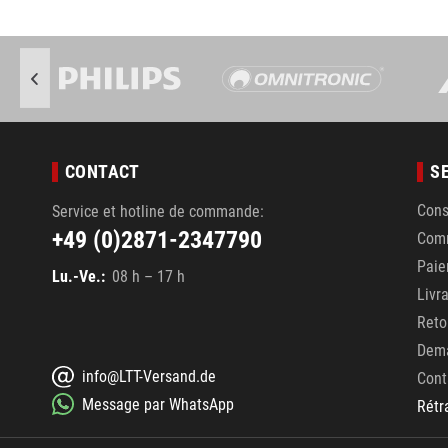
CONTACT
S
Cons
Service et hotline de commande:
+49 (0)2871-2347790
Com
Pai
Lu.-Ve.:
08 h – 17 h
Livr
Reto
Dema
info@LTT-Versand.de
Cont
Message par WhatsApp
Rétr