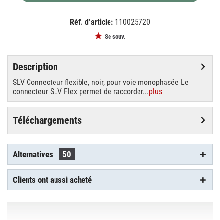
Réf. d’article:
110025720
EAN:
MPN:
4024163142670
143110
Se souv.
Description
SLV Connecteur flexible, noir, pour voie monophasée Le
connecteur SLV Flex permet de raccorder...
plus
Téléchargements
Alternatives
50
Clients ont aussi acheté