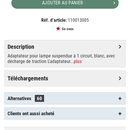
AJOUTER AU PANIER
Réf. d’article:
110013005
EAN:
MPN:
4024163126496
143121
Se souv.
Description
Adaptateur pour lampe suspendue à 1 circuit, blanc, avec
décharge de traction L'adaptateur...
plus
Téléchargements
Alternatives
60
Clients ont aussi acheté