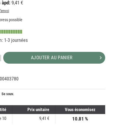
 àpd:
9,41 €
d'envoi
ress possible
n: 1-3 journées
AJOUTER AU PANIER
00403780
75203
5
Se souv.
tité
Prix unitaire
Vous économisez
de
10
9,41 €
10.81 %