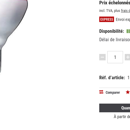
Prix échelonnés
incl. TVA, plus
frais 
Envoi exp
Disponibilité:
Délai de livraiso
Réf. d’article:
1
EAN:
MPN:
87115005
5752032
Comparer
Quan
À partir 