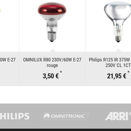
0W E-27
OMNILUX R80 230V/60W E-27
Philips R125 IR 375W
rouge
250V CL 1CT
*
*
3,50 €
21,95 €