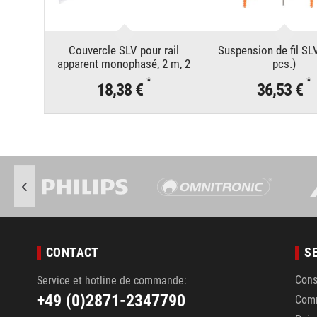
Couvercle SLV pour rail
Suspension de fil SLV
apparent monophasé, 2 m, 2
pcs.)
pièces, blanc
*
*
18,38 €
36,53 €
CONTACT
S
Cons
Service et hotline de commande:
+49 (0)2871-2347790
Com