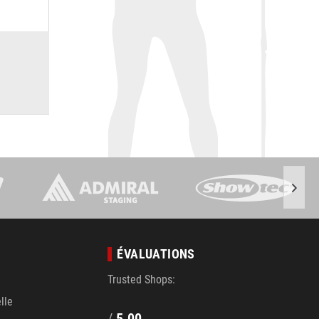
S
ÉVALUATIONS
Trusted Shops:
lle
/
5.00