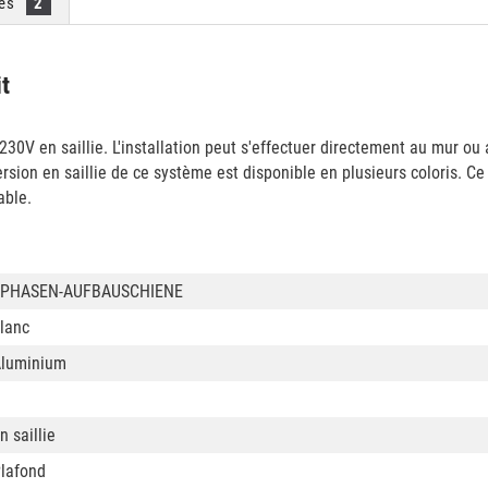
ies
2
it
0V en saillie. L'installation peut s'effectuer directement au mur ou 
version en saillie de ce système est disponible en plusieurs coloris. Ce
able.
1PHASEN-AUFBAUSCHIENE
lanc
luminium
n saillie
lafond