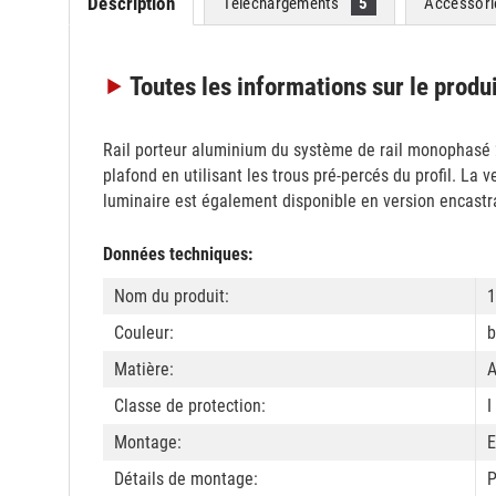
Description
Téléchargements
5
Accessor
Toutes les informations
sur le produ
Rail porteur aluminium du système de rail monophasé 23
plafond en utilisant les trous pré-percés du profil. La 
luminaire est également disponible en version encastr
Données techniques:
Nom du produit:
Couleur:
b
Matière:
A
Classe de protection:
I
Montage:
E
Détails de montage:
P