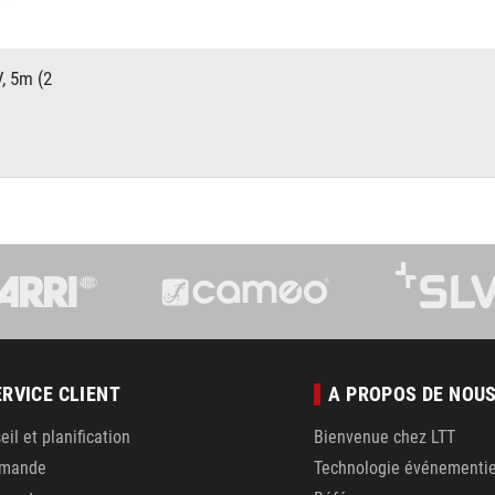
, 5m (2
ERVICE CLIENT
A PROPOS DE NOU
eil et planification
Bienvenue chez LTT
mande
Technologie événementie