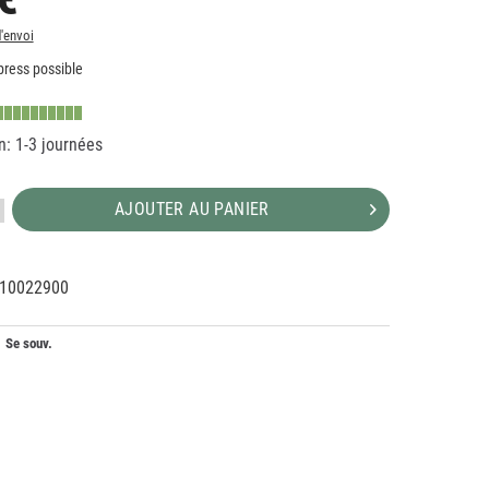
d'envoi
ress possible
n: 1-3 journées
AJOUTER AU PANIER
10022900
35085
Se souv.