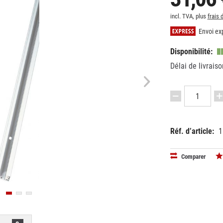
incl. TVA, plus
frais 
Envoi exp
Disponibilité:
Délai de livraiso
Réf. d’article:
1
EAN:
MPN:
40241631
143011
Comparer